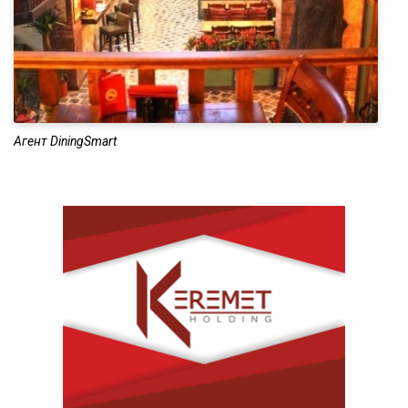
Агент DiningSmart